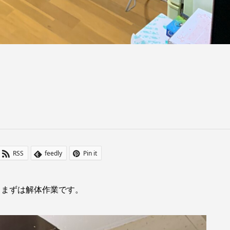
RSS
feedly
Pin it
、まずは解体作業です。