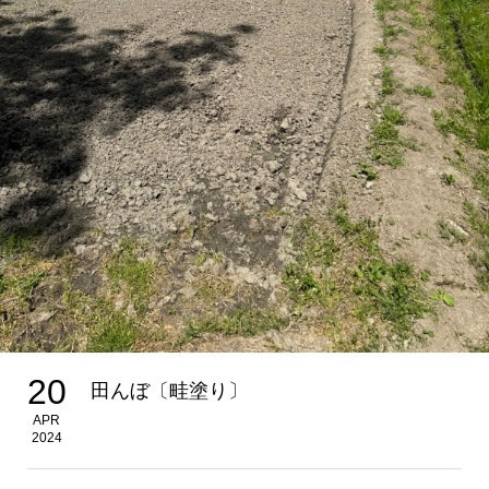
20
田んぼ〔畦塗り〕
APR
2024