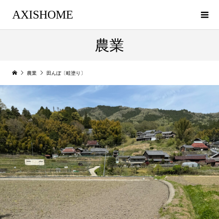
AXISHOME
農業
農業
田んぼ〔畦塗り〕