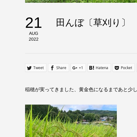
21
田んぼ〔草刈り〕
AUG
2022
Tweet
Share
+1
Hatena
Pocket
稲穂が実ってきました、黄金色になるまであと少