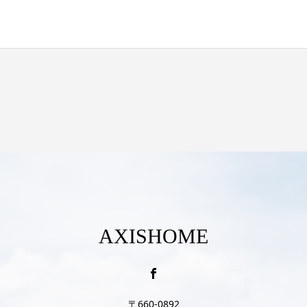
AXISHOME
〒660-0892