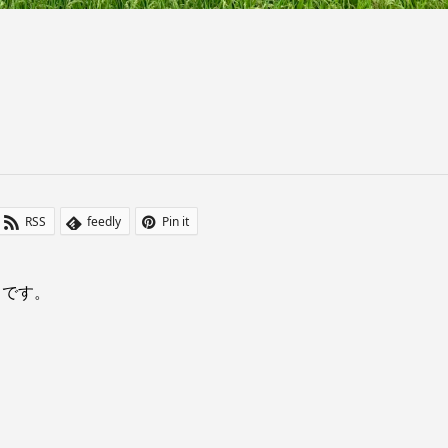
RSS
feedly
Pin it
しです。