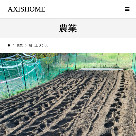
AXISHOME
農業
農業
畑〔土づくり〕